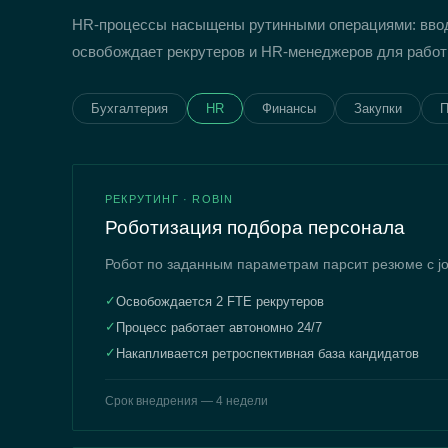
HR-процессы насыщены рутинными операциями: ввод
освобождает рекрутеров и HR-менеджеров для работы
Бухгалтерия
HR
Финансы
Закупки
П
РЕКРУТИНГ · ROBIN
Роботизация подбора персонала
Робот по заданным параметрам парсит резюме с job
✓
Освобождается 2 FTE рекрутеров
✓
Процесс работает автономно 24/7
✓
Накапливается ретроспективная база кандидатов
Срок внедрения — 4 недели